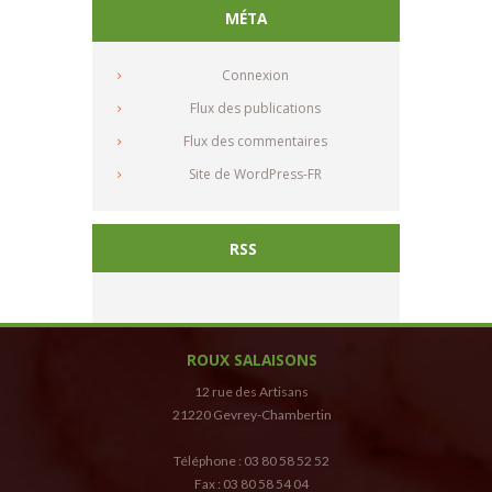
MÉTA
Connexion
Flux des publications
Flux des commentaires
Site de WordPress-FR
RSS
ROUX SALAISONS
12 rue des Artisans
21220 Gevrey-Chambertin
Téléphone : 03 80 58 52 52
Fax : 03 80 58 54 04