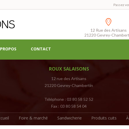
Passez vo
12 Rue des Artisans
21220 Gevrey-Chambert
 PROPOS
CONTACT
ROUX SALAISONS
12 rue des Artisans
21220 Gevrey-Chambertin
Téléphone : 03 80 58 52 52
Fax : 03 80 58 54 04
cueil
Foire & marché
Sandwicherie
Produits cuits
À