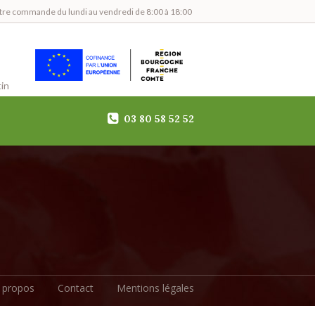
tre commande du lundi au vendredi de 8:00 à 18:00
in
03 80 58 52 52
 propos
Contact
Mentions légales