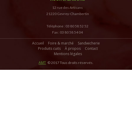
12 rue des Artisans
21220 Gevrey-Chambertin
Téléphone : 03 80 58 52 52
Fax : 03 80 58 54 04
Accueil
Foire & marché
Sandwicherie
Produits cuits
À propos
Contact
Mentions légales
AMT
© 2017 Tous droits réservés.