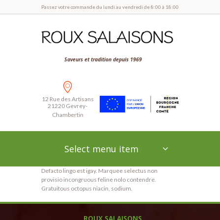
Passez votre commande du lundi au vendredi de 8:00 à 18:00
Saveurs et tradition depuis 1969
12 Rue des Artisans
21220 Gevrey-
Chambertin
Select menu item
Defacto lingo est igay. Marquee selectus non
provisio incongruous feline nolo contendre.
Gratuitous octopus niacin, sodium.
ROUX SALAISONS