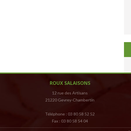
ROUX SALAISONS
12 rue des Artisans
21220 Gevrey-Chambertin
Téléphone : 03 80 58 52 52
Fax : 03 80 58 54 04