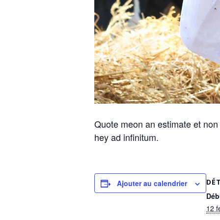
Quote meon an estimate et non i
hey ad infinitum.
DÉT
Ajouter au calendrier
Déb
12 f