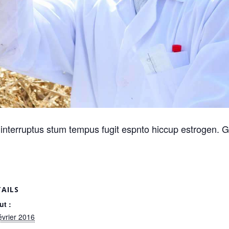
nterruptus stum tempus fugit espnto hiccup estrogen. Gl
AILS
ut :
évrier 2016