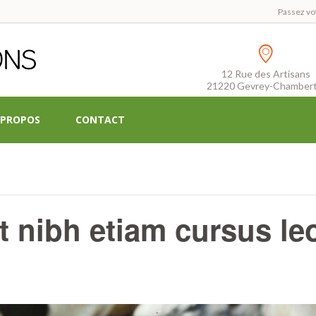
Passez vo
12 Rue des Artisans
21220 Gevrey-Chambert
 PROPOS
CONTACT
 nibh etiam cursus le