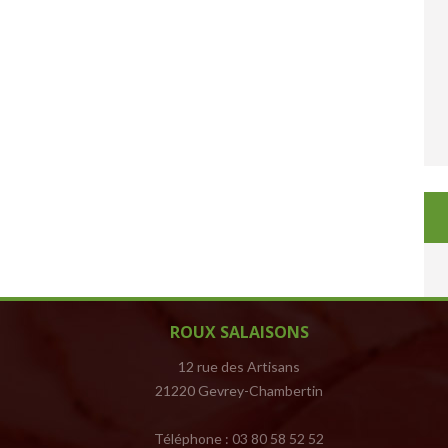
ROUX SALAISONS
12 rue des Artisans
21220 Gevrey-Chambertin
Téléphone : 03 80 58 52 52